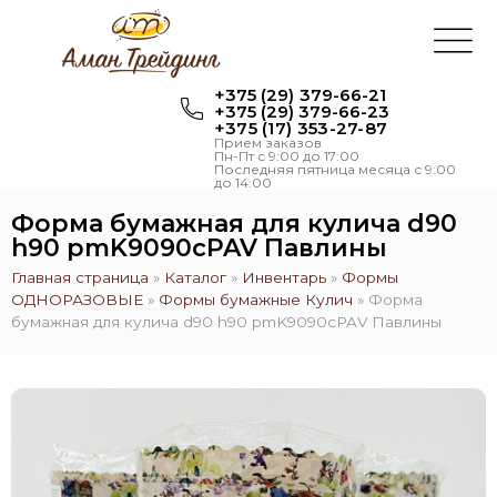
+375 (29) 379-66-21
+375 (29) 379-66-23
+375 (17) 353-27-87
Прием заказов
Пн-Пт с 9:00 до 17:00
Последняя пятница месяца с 9:00
до 14:00
Форма бумажная для кулича d90
h90 pmK9090cPAV Павлины
Главная страница
»
Каталог
»
Инвентарь
»
Формы
ОДНОРАЗОВЫЕ
»
Формы бумажные Кулич
»
Форма
бумажная для кулича d90 h90 pmK9090cPAV Павлины