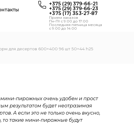
+375 (29) 379-66-21
+375 (29) 379-66-23
онтакты
+375 (17) 353-27-87
Прием заказов
Пн-Пт с 9:00 до 17:00
Последняя пятница месяца
с 9:00 до 14:00
рм для десертов 600×400 96 шт 50×44 h25
я мини-пирожных
очень удобен и прост
ным результатом будет неотразимая
ов. А если это не только очень вкусно,
, то такие мини-пирожные будут