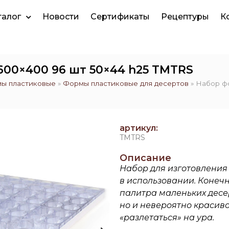
талог
Новости
Сертификаты
Рецептуры
К
600×400 96 шт 50×44 h25 TMTRS
ы пластиковые
»
Формы пластиковые для десертов
»
Набор фо
артикул:
TMTRS
Описание
Набор для изготовлени
в использовании. Конеч
палитра маленьких десерт
но и невероятно красиво
«разлетаться» на ура.