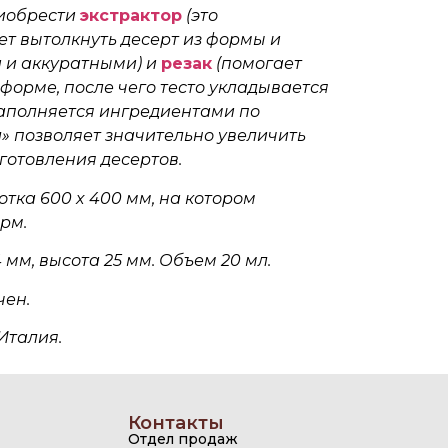
иобрести
экстрактор
(это
т вытолкнуть десерт из формы и
 и аккуратными) и
резак
(помогает
 форме, после чего тесто укладывается
заполняется ингредиентами по
л» позволяет значительно увеличить
готовления десертов.
тка 600 x 400 мм, на котором
рм.
 мм, высота 25 мм. Объем 20 мл.
чен.
Италия.
Контакты
Отдел продаж