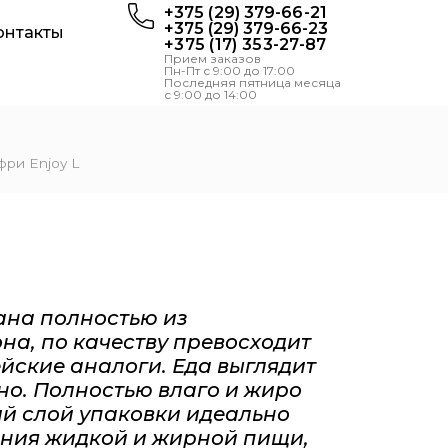
+375 (29) 379-66-21
+375 (29) 379-66-23
онтакты
+375 (17) 353-27-87
Прием заказов
Пн-Пт с 9:00 до 17:00
Последняя пятница месяца
с 9:00 до 14:00
фри Enjoy L
ана полностью из
­на, по качеству превосходит
йские аналоги. Еда
выглядит
но.
Полностью влаго и жиро
й слой упаковки идеально
ения жидкой и жирной пищи,