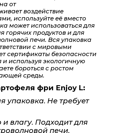
на от
живает воздействие
ми, используйте её вместо
ка может использоваться для
я горячих продуктов и для
волновой печи.
Вся упаковка
ответствии с мировыми
ет сертификаты безопасности
я и используя экологичную
аете бороться с ростом
ающей среды.
артофеля фри Enjoy L:
я упаковка. Не требует
и влагу. Подходит для
кроволновой печи.