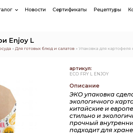
талог
Новости
Сертификаты
Рецептуры
К
и Enjoy L
осуда
»
Для готовых блюд и салатов
»
Упаковка для картофеля 
артикул:
ECO FRY L ENJOY
Описание
ЭКО упаковка сдел
экологичного карто
китайские и европе
стильно и экологич
прочный внутренни
подходит для хран