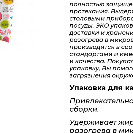
полностью защище
протекания.
Выдер
столовыми прибора
посуды.
ЭКО упаков
доставки и хранени
разогрева в микро
производится в со
стандартами и име
и качества. Покупа
упаковку, Вы помог
загрязнения окруж
Упаковка для к
Привлекательна
сборки.
Удерживает жир 
разогрева в ми